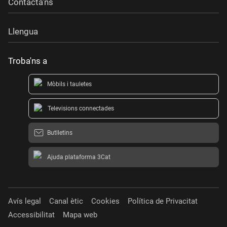
Contacta'ns
Llengua
Troba'ns a
Mòbils i tauletes
Televisions connectades
Butlletins
Ajuda plataforma 3Cat
Avís legal
Canal ètic
Cookies
Política de Privacitat
Accessibilitat
Mapa web