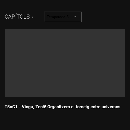
CAPÍTOLS
Temporada 5
T5xC1 - Vinga, Zenô! Organitzem el torneig entre universos
Durada: