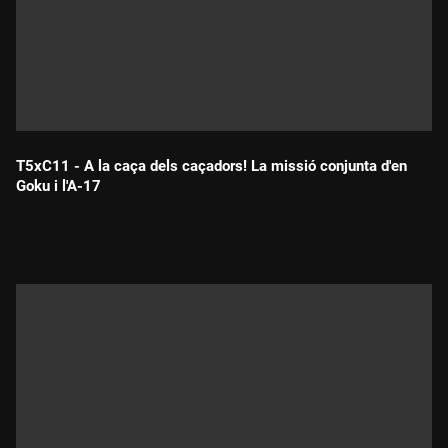
T5xC11 - A la caça dels caçadors! La missió conjunta d'en
Goku i l'A-17
Durada: