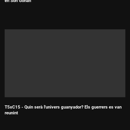
en Son Gohan
Durada:
T5xC15 - Quin serà l'univers guanyador? Els guerrers es van
reunint
Durada: