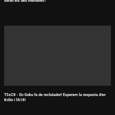
seran els deu membres?
Durada:
T5xC8 - En Goku fa de reclutador! Esperem la resposta d'en
Krilín i l'A18!
Durada: