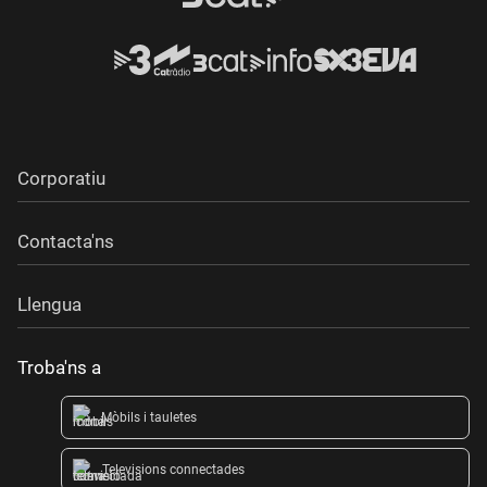
Corporatiu
Contacta'ns
Llengua
Troba'ns a
Mòbils i tauletes
Televisions connectades