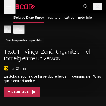
Anar
Anar
Obre
menú
a
al
de
la
contingut
navegació
navegació
Bola de Drac Súper
capítols
extres
més info
principal
Cinc temporades disponibles
T5xC1 - Vinga, Zenô! Organitzem el
torneig entre universos
Durada:
21 min
En Goku s'adona que ha perdut reflexos i li demana a en Whis
que s'entreni amb ell.
MIRA-HO ARA