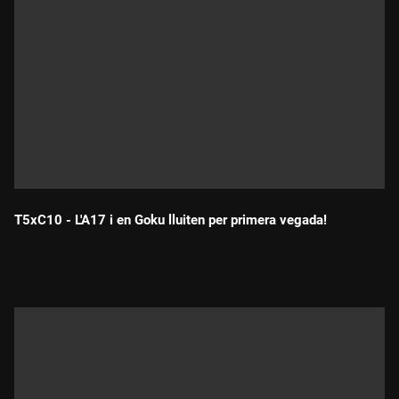
T5xC10 - L'A17 i en Goku lluiten per primera vegada!
Durada: