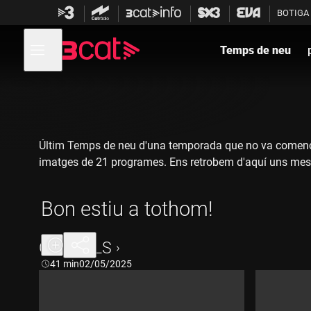
Anar
Anar
BOTIGA
a
al
la
contingut
Obre
navegació
menú
Temps de neu
de
principal
navegació
Últim Temps de neu d'una temporada que no va comença
imatges de 21 programes. Ens retrobem d'aquí uns meso
Bon estiu a tothom!
CAPÍTOLS
Durada:
41 min
02/05/2025