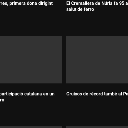
rres, primera dona dirigint
El Cremallera de Núria fa 95
salut de ferro
Durada:
participació catalana en un
Gruixos de rècord també al Pa
ern
Durada: