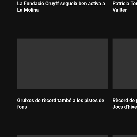
La Fundació Cruyff segueix ben activa a
Patrícia To
La Molina
Vallter
Durada:
Durada:
Gruixos de rècord també a les pistes de
Rècord de 
fons
Jocs d'hiv
Durada:
Durada: