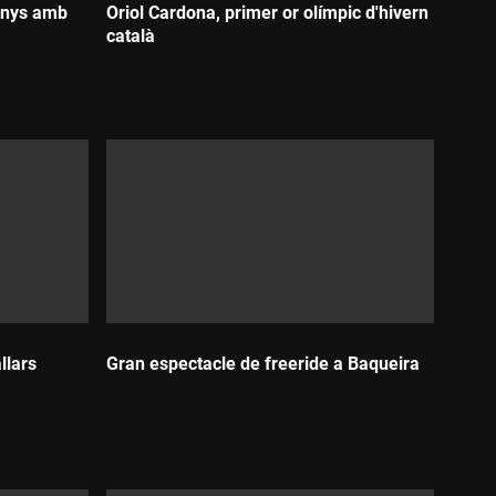
 anys amb
Oriol Cardona, primer or olímpic d'hivern
català
Durada:
llars
Gran espectacle de freeride a Baqueira
Durada: