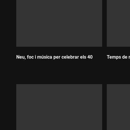
Neu, foc i música per celebrar els 40
Temps de n
Durada:
Durada: