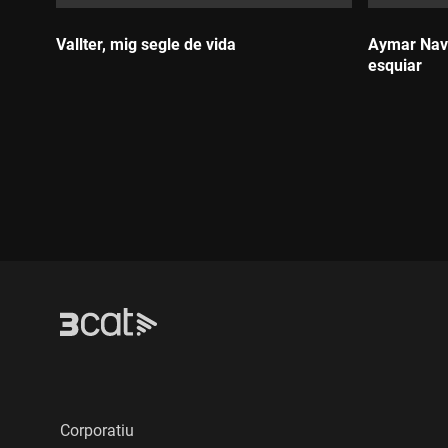
Vallter, mig segle de vida
Aymar Nava
esquiar
Durada:
Durada:
Corporatiu