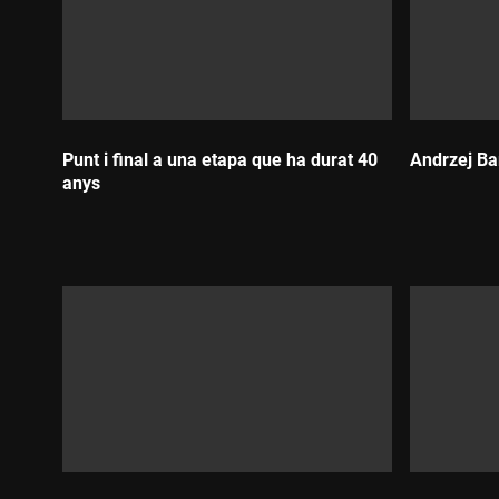
Punt i final a una etapa que ha durat 40
Andrzej Bar
anys
Durada:
Durada: