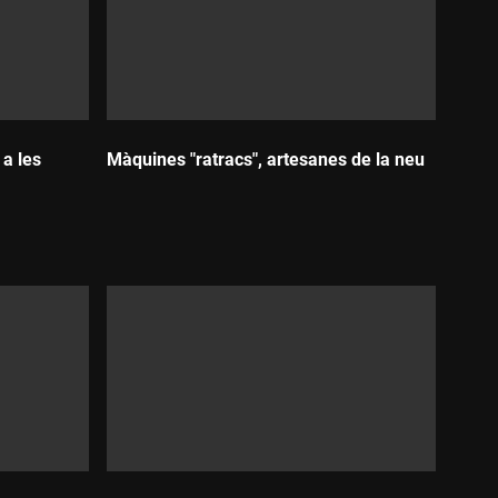
a les
Màquines "ratracs", artesanes de la neu
Durada: