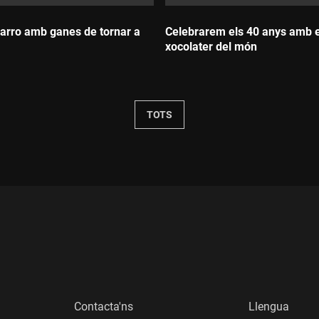
rro amb ganes de tornar a
Celebrarem els 40 anys amb el
xocolater del món
Durada:
TOTS
Contacta'ns
Llengua