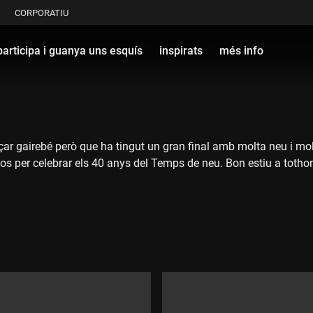
CORPORATIU
participa i guanya uns esquís
inspirats
més info
r gairebé però que ha tingut un gran final amb molta neu i mo
s per celebrar els 40 anys del Temps de neu. Bon estiu a totho