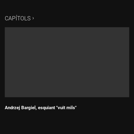
diferent, amb molts col·laboradors, gent jove i totalment
adaptada a les noves maneres de comunicar. Ha estat un
plaer. Molta sort, molta neu...
CAPÍTOLS
Andrzej Bargiel, esquiant "vuit mils"
Durada: