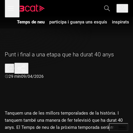
Anar
Anar
Obre
menú
a
al
de
la
contingut
navegació
navegació
Temps de neu
participa i guanya uns esquís
inspirats
principal
Punt i final a una etapa que ha durat 40 anys
Durada:
29 min
09/04/2026
Tanquem una de les millors temporalades de la història. I
tanquem també una manera de fer televisió que ha durat 40
anys. El Temps de neu de la pròxima temporada serà molt
…
Més