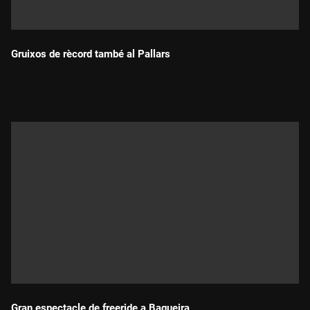
Gruixos de rècord també al Pallars
Durada:
Gran espectacle de freeride a Baqueira