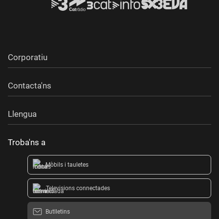
Corporatiu
Contacta'ns
Llengua
Troba'ns a
Mòbils i tauletes
Televisions connectades
Butlletins