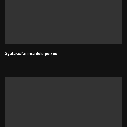
Gyotaku:l'ànima dels peixos
Durada: