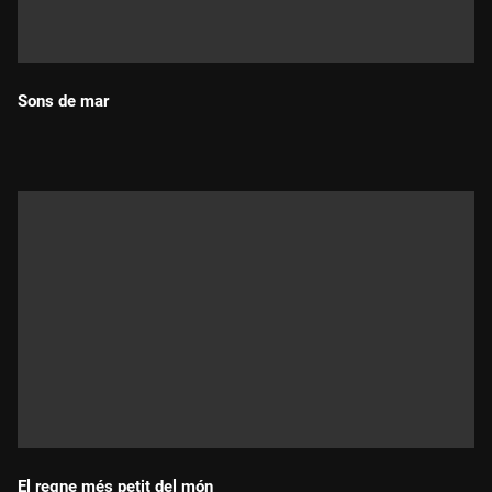
Sons de mar
Durada:
El regne més petit del món