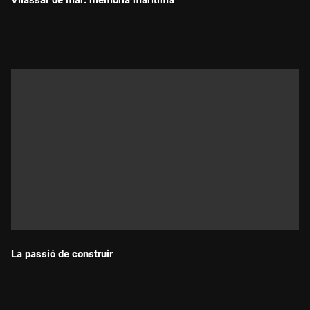
Vilassar de mar: memoria maritima
Durada:
La passió de construir
Durada: