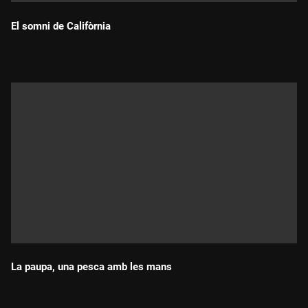
El somni de Califòrnia
Durada:
La paupa, una pesca amb les mans
Durada: