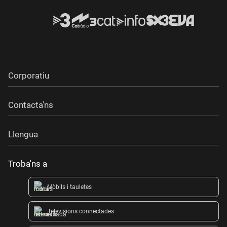
Corporatiu
Contacta'ns
Llengua
Troba'ns a
Mòbils i tauletes
Televisions connectades