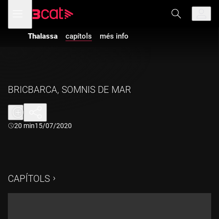
Anar
Anar
Obre
menú
a
al
de
la
contingut
navegació
navegació
Thalassa
capítols
més info
principal
BRICBARCA, SOMNIS DE MAR
Durada:
20 min
15/07/2020
CAPÍTOLS