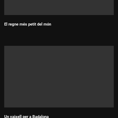
El regne més petit del món
Durada:
Un vaixell per a Badalona