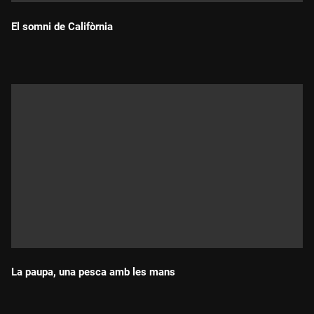
El somni de Califòrnia
Durada:
La paupa, una pesca amb les mans
Durada: