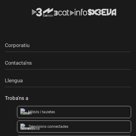
Corporatiu
Contacta'ns
Llengua
Troba'ns a
Mòbils i tauletes
Televisions connectades