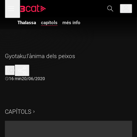
Anar
Anar
Obre
menú
a
al
de
la
contingut
navegació
navegació
Thalassa
capítols
més info
principal
Gyotaku:l'ànima dels peixos
Durada:
16 min
20/06/2020
CAPÍTOLS