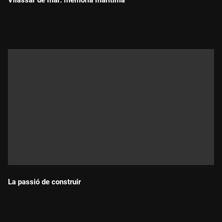
Vilassar de mar: memoria maritima
Durada:
La passió de construir
Durada: