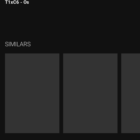
T1xC6 - Os
Durada:
SIMILARS