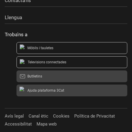
Contacta'ns
Llengua
Troba'ns a
Mòbils i tauletes
Televisions connectades
Butlletins
Ajuda plataforma 3Cat
Avís legal
Canal ètic
Cookies
Política de Privacitat
Accessibilitat
Mapa web