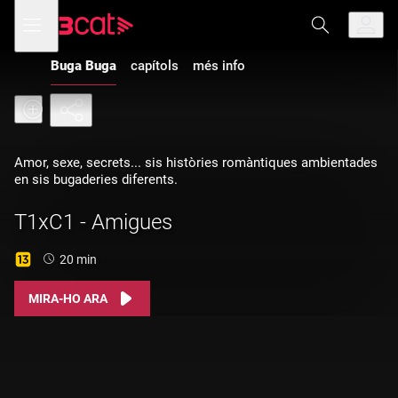
Anar
Anar
Obre
menú
a
al
de
la
contingut
navegació
navegació
Buga Buga
capítols
més info
principal
Amor, sexe, secrets... sis històries romàntiques ambientades
en sis bugaderies diferents.
T1xC1 - Amigues
Durada:
20 min
MIRA-HO ARA