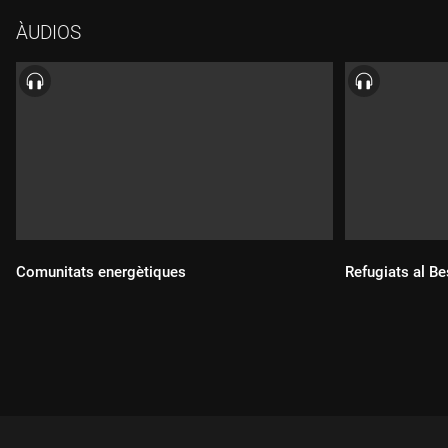
també a Girona.
ÀUDIOS
Comunitats energètiques
Refugiats al B
Durada:
Durada: