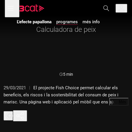
Anar
Anar
Obre
menú
a
al
de
la
contingut
navegació
navegació
L'efecte papallona
programes
més info
principal
Calculadora de peix
Durada:
5 min
29/03/2021
El projecte Fish Choice permet calcular els
beneficis, els riscos i la sostenibilitat del consum de peix i
marisc. Una pàgina web i aplicació pel mòbil que ens ajuda a
…
Més
consumir peix i marisc de manera sostenible. És un projecte
que va néixer fa 15 anys i que compta amb la participació de 35
universitats i empreses de la Unió Europea. També descobrim
què és la Massa Crítica, un moviment global que ha arribat