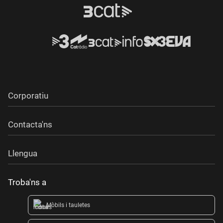
Corporatiu
Contacta'ns
Llengua
Troba'ns a
Mòbils i tauletes