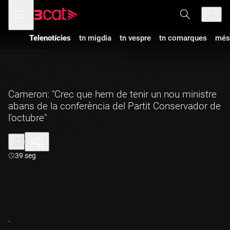
Anar
Anar
Obre
menú
a
al
de
la
contingut
navegació
navegació
Telenotícies
tn migdia
tn vespre
tn comarques
més
principal
Cameron: "Crec que hem de tenir un nou ministre
abans de la conferència del Partit Conservador de
l'octubre"
Durada:
39 seg
.