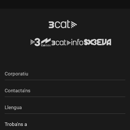
Durada:
Corporatiu
Contacta'ns
Llengua
Troba'ns a