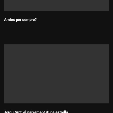
Amics per sempre?
Durada:
Jordi Cruz: el naixement d'una estrella