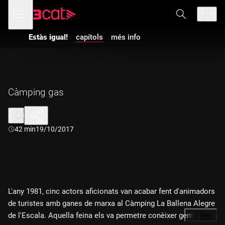
Anar
Anar
Obre
menú
a
al
de
la
contingut
navegació
navegació
Estàs igual!
capítols
més info
principal
Càmping gas
Durada:
42 min
19/10/2017
L'any 1981, cinc actors aficionats van acabar fent d'animadors
de turistes amb ganes de marxa al Càmping La Ballena Alegre
de l'Escala. Aquella feina els va permetre conèixer gent de
…
Més