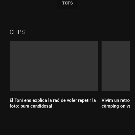
TOTS
CLIPS
El Toni ens explica la raó de voler repetir la
Vivim un retroba
foto: pura candidesa!
càmping on va c