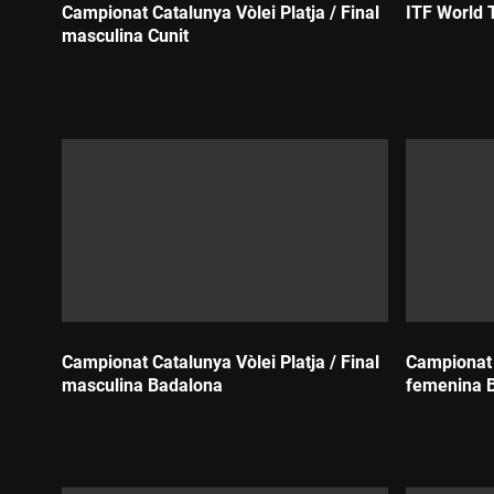
Campionat Catalunya Vòlei Platja / Final
ITF World 
masculina Cunit
Durada:
Durada:
Campionat Catalunya Vòlei Platja / Final
Campionat C
masculina Badalona
femenina 
Durada:
Durada: