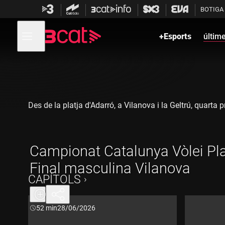
Anar
Anar
BOTIGA
a
al
la
contingut
Obre
navegació
menú
+Esports
últim
de
principal
navegació
Des de la platja d'Adarró, a Vilanova i la Geltrú, quart
Campionat Catalunya Vòlei Pla
Final masculina Vilanova
CAPÍTOLS
Durada:
52 min
28/06/2026