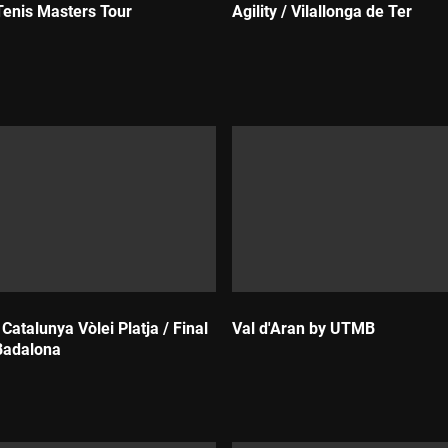
Tenis Masters Tour
Agility / Vilallonga de Ter
Durada:
atalunya Vòlei Platja / Final
Val d'Aran by UTMB
Badalona
Durada: