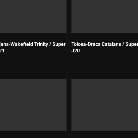
lans-Wakefield Trinity / Super
Tolosa-Dracs Catalans / Supe
21
J20
Durada: