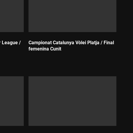
r League /
Campionat Catalunya Vòlei Platja / Final
femenina Cunit
Durada: