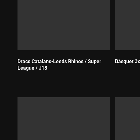
Dracs Catalans-Leeds Rhinos / Super
Bàsquet 3x3
League / J18
Durada:
Durada: