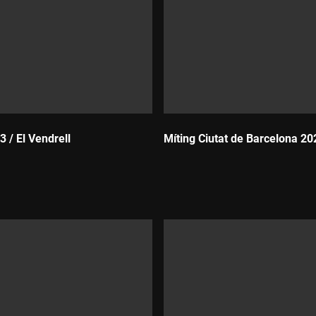
 / El Vendrell
Míting Ciutat de Barcelona 20
Durada: