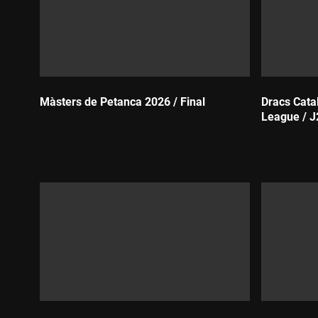
Màsters de Petanca 2026 / Final
Dracs Cata
League / J
Durada:
Durada: