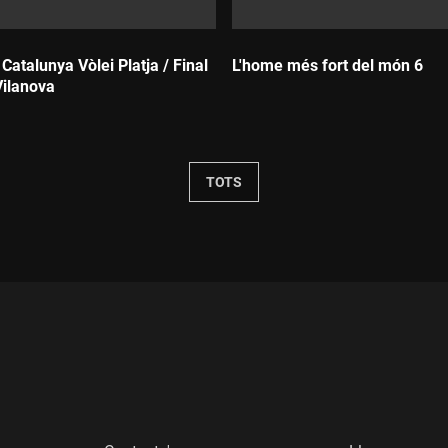
atalunya Vòlei Platja / Final
L'home més fort del món 6
ilanova
Durada:
TOTS