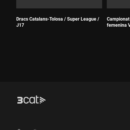
Dracs Catalans-Tolosa / Super League /
Campionat C
J17
femenina V
Durada:
Durada: