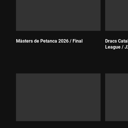
Màsters de Petanca 2026 / Final
Dracs Cata
League / J
Durada:
Durada: