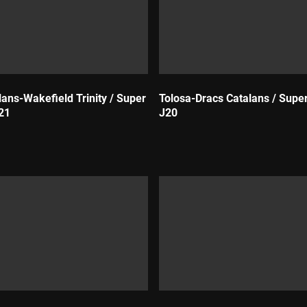
lans-Wakefield Trinity / Super
Tolosa-Dracs Catalans / Supe
21
J20
Durada: