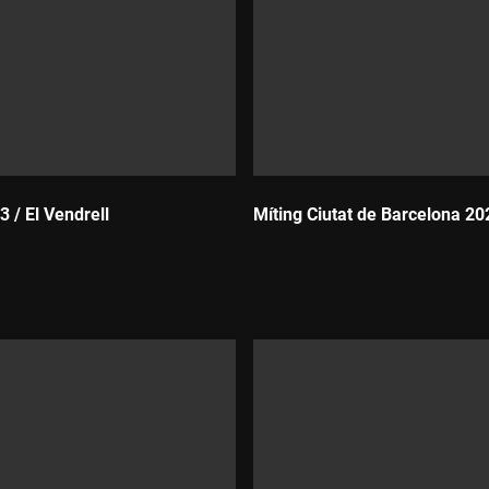
 / El Vendrell
Míting Ciutat de Barcelona 20
Durada: