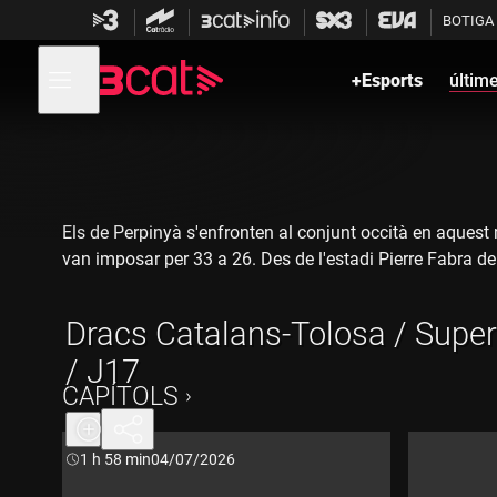
Anar
Anar
BOTIGA
a
al
la
contingut
Obre
navegació
menú
+Esports
últim
de
principal
navegació
Els de Perpinyà s'enfronten al conjunt occità en aquest 
van imposar per 33 a 26. Des de l'estadi Pierre Fabra de
Dracs Catalans-Tolosa / Supe
/ J17
CAPÍTOLS
Durada:
1 h 58 min
04/07/2026