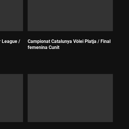
r League /
Campionat Catalunya Vòlei Platja / Final
femenina Cunit
Durada: