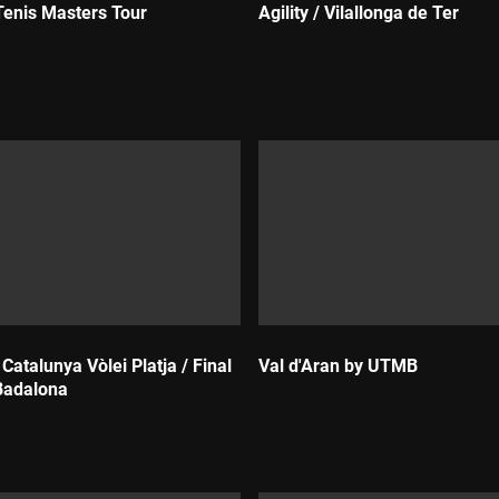
Tenis Masters Tour
Agility / Vilallonga de Ter
Durada:
atalunya Vòlei Platja / Final
Val d'Aran by UTMB
Badalona
Durada: