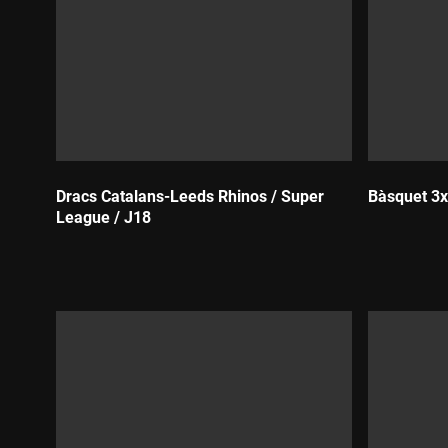
Dracs Catalans-Leeds Rhinos / Super
Bàsquet 3x3
League / J18
Durada:
Durada: