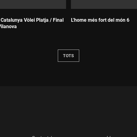
atalunya Vòlei Platja / Final
L'home més fort del món 6
ilanova
Durada:
TOTS