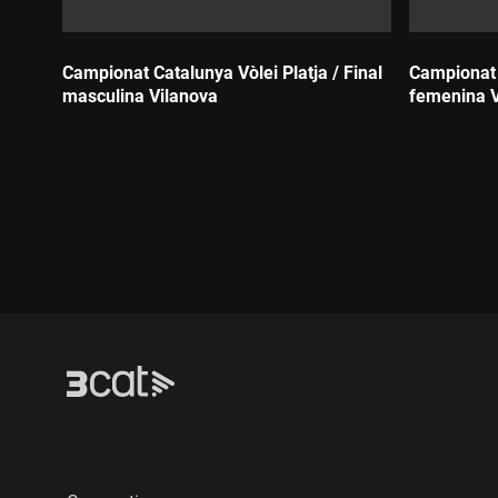
Campionat Catalunya Vòlei Platja / Final
Campionat C
masculina Vilanova
femenina V
Durada:
Durada: