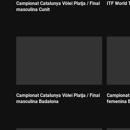
Campionat Catalunya Vòlei Platja / Final
ITF World 
masculina Cunit
Durada:
Durada:
Campionat Catalunya Vòlei Platja / Final
Campionat C
masculina Badalona
femenina 
Durada:
Durada: