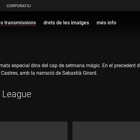
CORPORATIU
es transmissions
drets de les imatges
més info
matx especial dins del cap de setmana màgic. En el precedent del
 Castres, amb la narració de Sebastià Girard.
r League