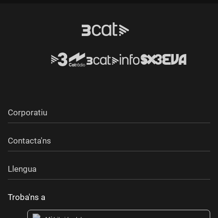
Durada:
Corporatiu
Contacta'ns
Llengua
Troba'ns a