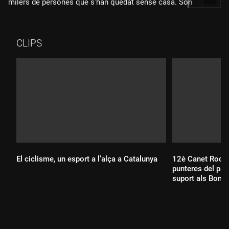
milers de persones que s'han quedat sense casa. Són
…
Més
assentaments molt precaris, autogestionats per les mateixes
víctimes, amb l'ajuda d'algunes ONG i militars de països
veïns.
CLIPS
El ciclisme, un esport a l'alça a Catalunya
12è Canet Rock:
punteres del paí
suport als Bomb
Durada: