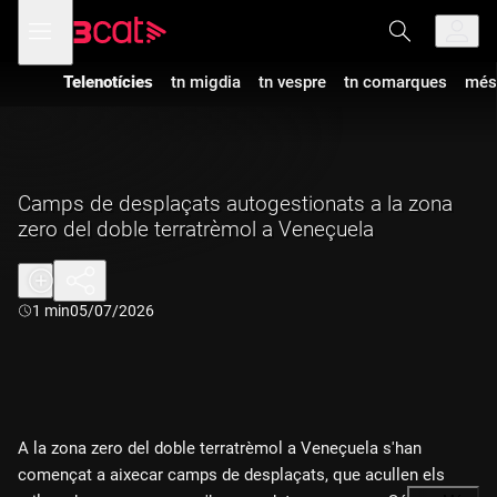
Anar
Anar
Obre
menú
a
al
de
la
contingut
navegació
navegació
Telenotícies
tn migdia
tn vespre
tn comarques
més
principal
Camps de desplaçats autogestionats a la zona
zero del doble terratrèmol a Veneçuela
Durada:
1 min
05/07/2026
A la zona zero del doble terratrèmol a Veneçuela s'han
començat a aixecar camps de desplaçats, que acullen els