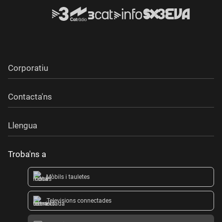
Corporatiu
Contacta'ns
Llengua
Troba'ns a
Mòbils i tauletes
Televisions connectades