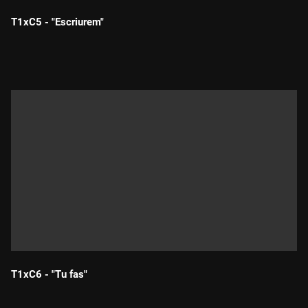
T1xC5 - "Escriurem"
Durada:
T1xC6 - "Tu fas"
Durada: