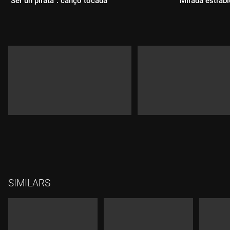
"Ser un pirata": cançó tocada
"Mirada estràb
Durada:
Durada:
SIMILARS