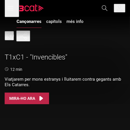
Anar
Anar
Obre
menú
a
al
de
la
contingut
navegació
navegació
Cançonarres
capítols
més info
principal
T1xC1 - "Invencibles"
Durada:
12 min
Viatjarem per mons estranys i lluitarem contra gegants amb
Els Catarres.
MIRA-HO ARA