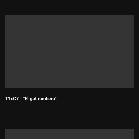
T1xC7 - "El gat rumberu"
Durada: