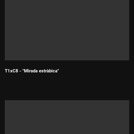
T1xC8 - "Mirada estràbica"
Durada: