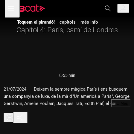
Anar
Anar
Obre
menú
a
al
de
la
contingut
navegació
navegació
Toquem el pirandó!
capítols
més info
principal
Capítol 4: París, camí de Londres
Durada:
55 min
21/07/2024
Deixem la sempre màgica París i ens busquem
una companyia de luxe, de la mà d'"Un americà a París", George
Gershwin, Amélie Poulain, Jacques Tati, Edith Piaf, el cancan,
…
Més
Gigi, Miles Davis, dos Moulin Rouge millor que no pas un de
sol, "La vídua alegre", el tango de Brando i molts bohemis més.
Ens acompanyeu?