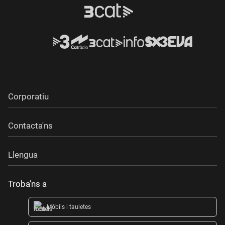
Corporatiu
Contacta'ns
Llengua
Troba'ns a
Mòbils i tauletes