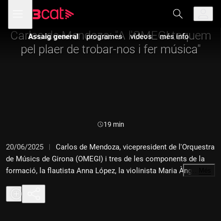
Anar
Anar
Obre
menú
Assaig general
a
al
de
la
contingut
navegació
navegació
Carlos de Mendoza: "A l'OMEGI toquem
Assaig general
programes
vídeos
més info
principal
pel plaer de trobar-nos i fer música"
Durada:
19 min
20/06/2025
Carlos de Mendoza, vicepresident de l'Orquestra
de Músics de Girona (OMEGI) i tres de les components de la
formació, la flautista Anna López, la violinista Maria Àngels
…
Més
Sieira, que n'és la presidenta, i la violoncel·lista Cristina
Samaniego (d'esquerra a dreta), ens han presentat la seva
formació. L'OMEGI és una orquestra formada per músics
amateurs, majoritàriament metges de diverses especialitats,