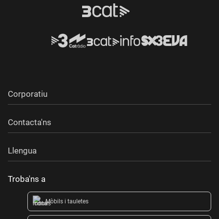
Corporatiu
Contacta'ns
Llengua
Troba'ns a
Mòbils i tauletes