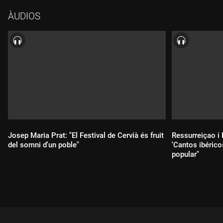
així com altres professionals de la salut i alguns músics no
ÀUDIOS
sanitaris amb una gran passió per la música. El seu director
Joan Tarrús de Vehí, oftalmòleg. La formació va néixer el març
del 2022 gràcies a la iniciativa de tres metges melòmans, amb
el suport del Col·legi Oficial de Metges de Girona. Al final de
l'entrevista, Samaniego, Sieira i López ens han ofert una
actuació en directe que veureu a la web del nostre programa i a
la playlist del 3CatCultura a YouTube.
Josep Maria Prat: "El Festival de Cervià és fruit
Ressurreiçao i
del somni d'un poble"
'Cantos ibérico
popular"
Durada:
Durada: