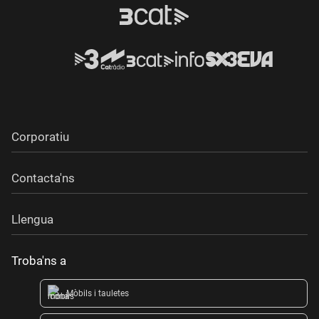
Corporatiu
Contacta'ns
Llengua
Troba'ns a
Mòbils i tauletes