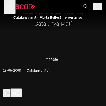
Anar
Anar
Obre
menú
a
al
de
la
contingut
Catalunya matí (Marta Bellés)
navegació
navegació
Catalunya matí (Marta Bellés)
programes
principal
Catalunya Matí
Durada:
22050 h
23/06/2008
Catalunya Matí