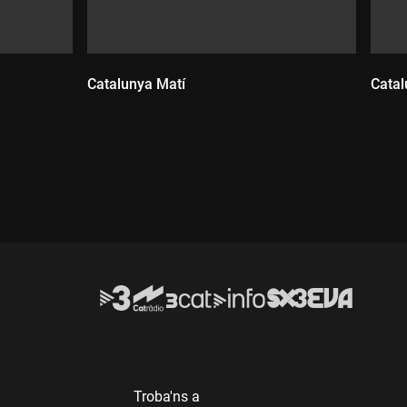
Catalunya Matí
Catal
Durada:
D
Troba'ns a