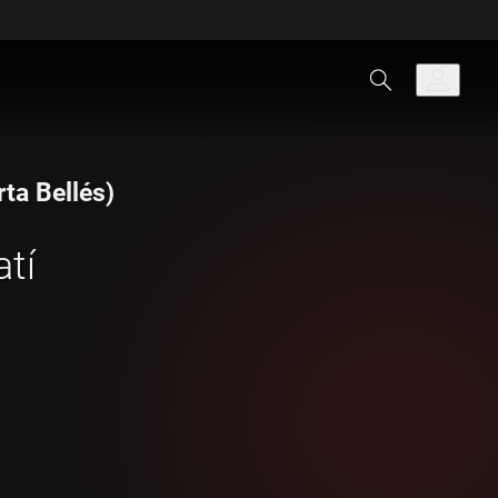
ta Bellés)
tí