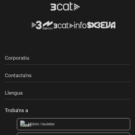
Corporatiu
Contacta'ns
Llengua
Troba'ns a
Mòbils i tauletes