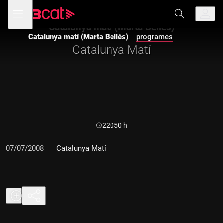
Anar
Anar
Obre
menú
a
al
de
la
contingut
Catalunya matí (Marta Bellés)
navegació
navegació
Catalunya matí (Marta Bellés)
programes
principal
Catalunya Matí
Durada:
22050 h
07/07/2008
Catalunya Matí