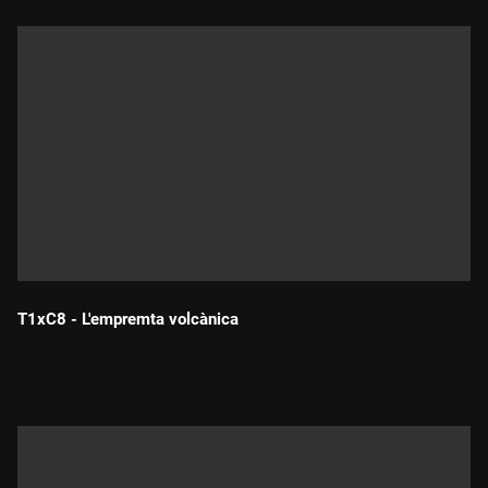
T1xC8 - L'empremta volcànica
Durada: