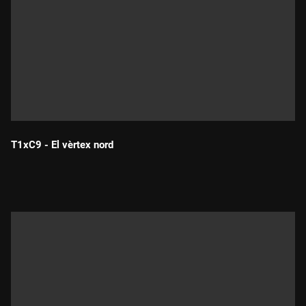
T1xC9 - El vèrtex nord
Durada: