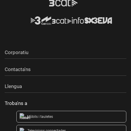
Corporatiu
Contacta'ns
Llengua
Troba'ns a
Mòbils i tauletes
Televisions connectades