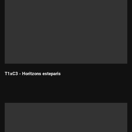
T1xC3 - Horitzons esteparis
Durada: