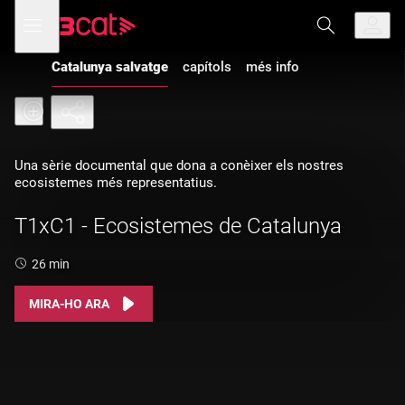
Anar
Anar
Obre
menú
a
al
de
la
contingut
navegació
navegació
Catalunya salvatge
capítols
més info
principal
Una sèrie documental que dona a conèixer els nostres
ecosistemes més representatius.
T1xC1 - Ecosistemes de Catalunya
Durada:
26 min
MIRA-HO ARA