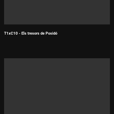
T1xC10 - Els tresors de Posidó
Durada: