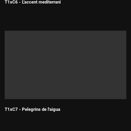
T1xC6 - L'accent mediterrani
Durada:
T1xC7 - Pelegrins de l'aigua
Durada: