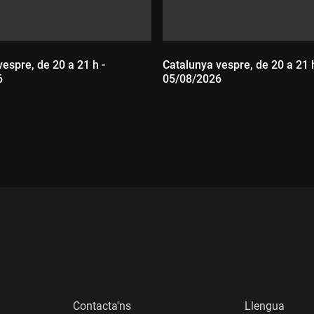
espre, de 20 a 21 h -
Catalunya vespre, de 20 a 21 h
6
05/08/2026
:
Durada:
Contacta'ns
Llengua