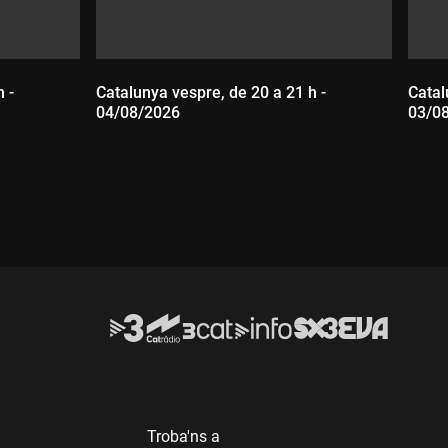
 -
Catalunya vespre, de 20 a 21 h -
Catal
04/08/2026
03/0
Durada:
D
Troba'ns a