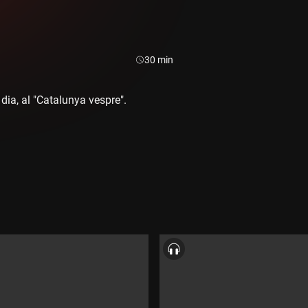
Durada:
30 min
l dia, al "Catalunya vespre".