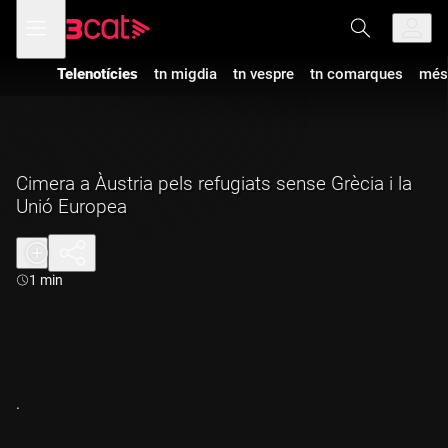
Anar
Anar
Obre
menú
a
al
de
la
contingut
navegació
navegació
Telenotícies
tn migdia
tn vespre
tn comarques
més
principal
Cimera a Àustria pels refugiats sense Grècia i la
Unió Europea
Durada:
1 min
.