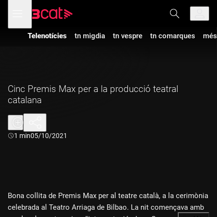
Anar
Anar
Obre
menú
a
al
de
la
contingut
navegació
navegació
Telenotícies
tn migdia
tn vespre
tn comarques
més
principal
Cinc Premis Max per a la producció teatral
catalana
Durada:
1 min
05/10/2021
Bona collita de Premis Max per al teatre català, a la cerimònia
celebrada al Teatro Arriaga de Bilbao. La nit començava amb