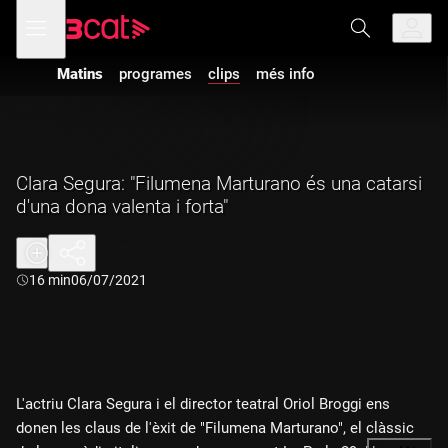
Anar
Anar
Obre
menú
a
al
de
la
contingut
navegació
navegació
Matins
programes
clips
més info
principal
Clara Segura: "Filumena Marturano és una catarsi
d'una dona valenta i forta"
Durada:
16 min
06/07/2021
L'actriu Clara Segura i el director teatral Oriol Broggi ens
donen les claus de l'èxit de "Filumena Marturano", el clàssic