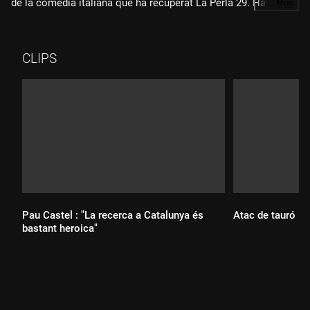
de la comèdia italiana que ha recuperat La Perla 29. Ha
…
Més
esgotat totes les entrades del juliol i obren representacions al
setembre.
CLIPS
Pau Castel : "La recerca a Catalunya és
Atac de tauró
bastant heroica"
Durada:
Durada: