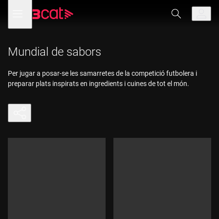
Anar
Anar
Obre
menú
a
al
de
la
contingut
navegació
navegació
principal
Mundial de sabors
Per jugar a posar-se les samarretes de la competició futbolera i
preparar plats inspirats en ingredients i cuines de tot el món.