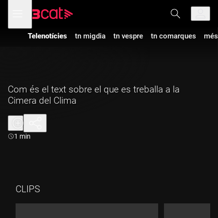
Anar
Anar
Obre
menú
a
al
de
la
contingut
navegació
navegació
Telenotícies
tn migdia
tn vespre
tn comarques
més
principal
Com és el text sobre el que es treballa a la
Cimera del Clima
Durada:
1 min
CLIPS