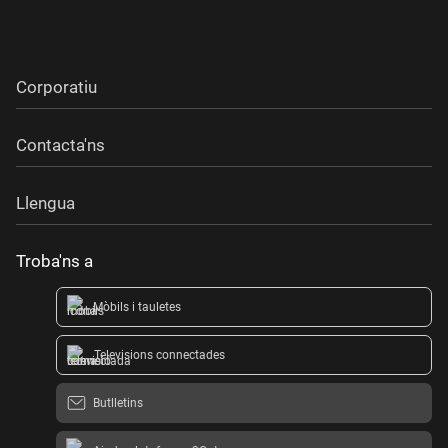
Corporatiu
Contacta'ns
Llengua
Troba'ns a
Mòbils i tauletes
Televisions connectades
Butlletins