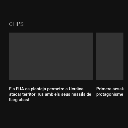
CLIPS
Els EUA es planteja permetre a Ucraïna
Primera sessió 
atacar territori rus amb els seus míssils de
protagonisme pe
llarg abast
Durada:
Durada: