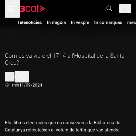
Anar
Anar
Obre
menú
a
al
de
la
contingut
navegació
navegació
Telenotícies
tn migdia
tn vespre
tn comarques
més
principal
Com es va viure el 1714 a l'Hospital de la Santa
Creu?
Durada:
1 min
11/09/2024
Els llibres d'entrades que es conserven a la Biblioteca de
Catalunya reflecteixen el volum de ferits que van atendre.