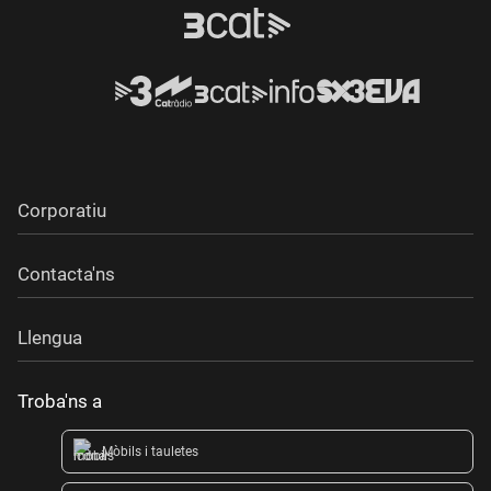
Corporatiu
Contacta'ns
Llengua
Troba'ns a
Mòbils i tauletes