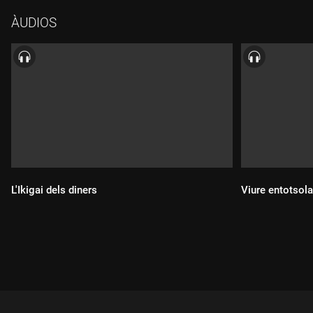
ÀUDIOS
L'Ikigai dels diners
Viure entotsola
Durada:
Durada: