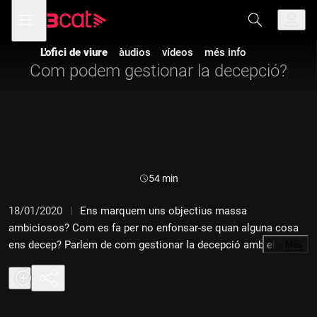
Anar
Anar
Obre
menú
a
al
de
la
contingut
navegació
navegació
L'ofici de viure
àudios
vídeos
més info
principal
Com podem gestionar la decepció?
Durada:
54 min
18/01/2020
Ens marquem uns objectius massa
ambiciosos? Com es fa per no enfonsar-se quan alguna cosa
ens decep? Parlem de com gestionar la decepció amb el
…
Més
psicòleg i escriptor Antoni Bolinches, i l'experta en gestió
d'empreses i màrqueting Laura Ribas.A més, comptem amb
l'espai de creixement personal de Sergi Torres i la salutació de
la psicòloga i coach Cris Bolívar.