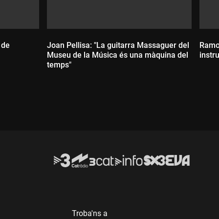
 de
Joan Pellisa: "La guitarra Massaguer del
Ramon
Museu de la Música és una màquina del
instr
temps"
D
Durada:
Troba'ns a