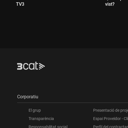
TV3
vist?
Durada:
Durada
Corporatiu
El grup
Presentació de proj
Transparència
Espai Proveïdor - Cl
Responsabilitat social
Perfil del contracta