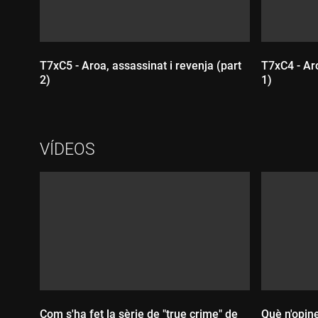
T7xC5 - Aroa, assassinat i revenja (part
T7xC4 - Aro
2)
1)
Durada:
VÍDEOS
Durada
Com s'ha fet la sèrie de "true crime" de
Què n'opine