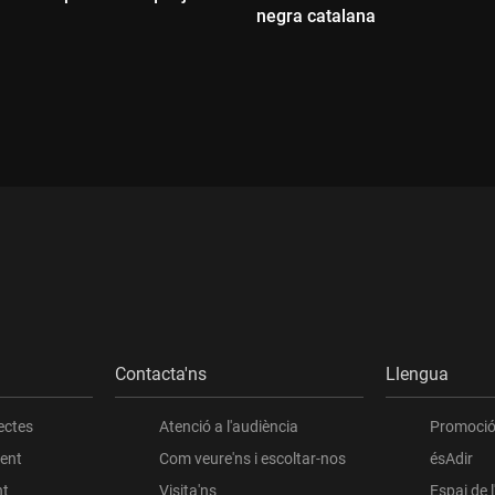
negra catalana
:
Durada:
Contacta'ns
Llengua
ectes
Atenció a l'audiència
Promoció 
ient
Com veure'ns i escoltar-nos
ésAdir
nt
Visita'ns
Espai de 