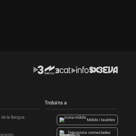
Troba'ns a
de la llengua
Mòbils i tauletes
Televisions connectades
l'aranès