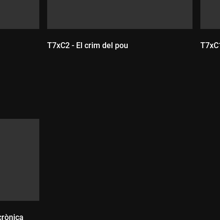
T7xC2 - El crim del pou
T7xC1
Durada:
D
crònica