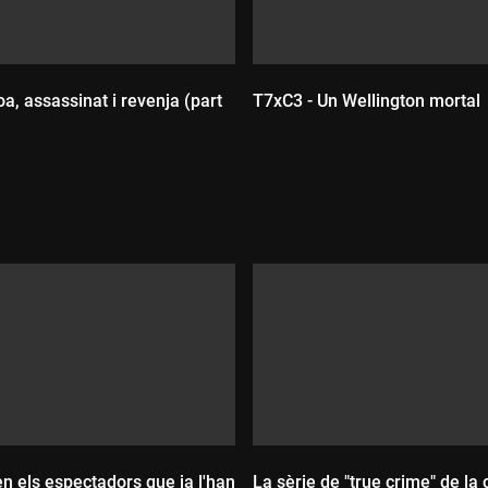
a, assassinat i revenja (part
T7xC3 - Un Wellington mortal
Durada:
:
n els espectadors que ja l'han
La sèrie de "true crime" de la 