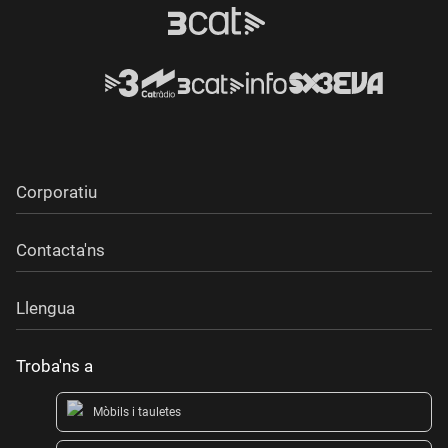
Corporatiu
Contacta'ns
Llengua
Troba'ns a
Mòbils i tauletes