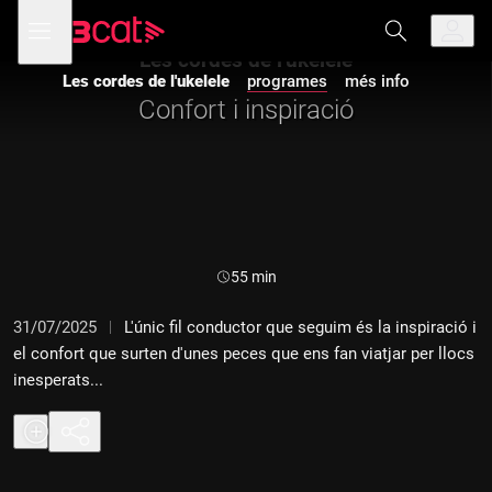
Anar
Anar
Obre
menú
a
al
de
la
contingut
Les cordes de l'ukelele
navegació
navegació
Les cordes de l'ukelele
programes
més info
principal
Confort i inspiració
Durada:
55 min
31/07/2025
L'únic fil conductor que seguim és la inspiració i
el confort que surten d'unes peces que ens fan viatjar per llocs
inesperats...