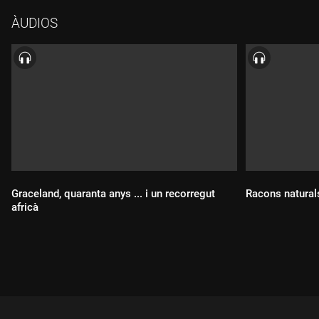
ÀUDIOS
Graceland, quaranta anys ... i un recorregut
Racons natural
africà
Durada:
Durada: