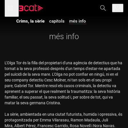
Anar
Anar
Obre
menú
a
al
de
la
contingut
navegació
navegació
Crims, la sèrie
capítols
més info
principal
més info
L'Olga Tor és la filla del propietari d'una agència de detectius que ha
tornat a la seva professió després d'un temps d'estar-ne apartada
pel suïcidi de la seva mare. L'Olga no pot confiar en ningú, ni en el
seu company detectiu Cesc Molner, ni tan sols en el seu propi
pare, Gabriel Tor. Mentre resol els casos criminals, la detectiu va
aprenent a superar el que realment la traumatitza: la seva història
familiar, el seu passat, la seva solitud i, per sobre de tot, qui va
matar la seva germana Cristina.
La sèrie, ambientada en una ciutat futurista, humida i opressiva, és
protagonitzada per Emma Vilarasau, Ramon Madaula, Juli
Mira, Albert Pérez, Francesc Garrido, Rosa Novell i Nora Navas.