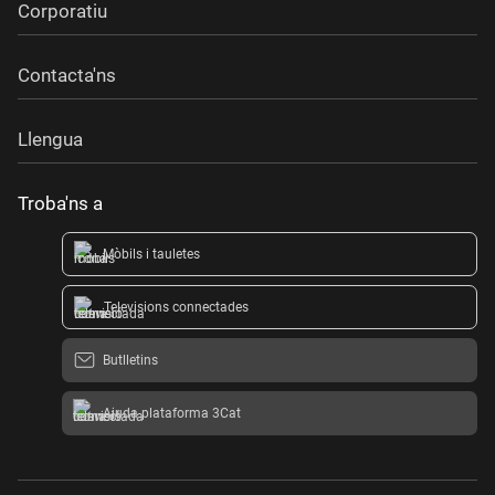
Corporatiu
Contacta'ns
Llengua
Troba'ns a
Mòbils i tauletes
Televisions connectades
Butlletins
Ajuda plataforma 3Cat