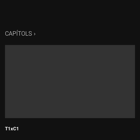
CAPÍTOLS
T1xC1
Durada: