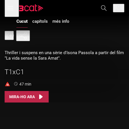
Anar
Anar
Obre
menú
a
al
de
la
contingut
navegació
navegació
Cucut
capítols
més info
principal
Thriller i suspens en una sèrie d'Isona Passola a partir del film
"La vida sense la Sara Amat".
T1xC1
Durada:
47 min
MIRA-HO ARA