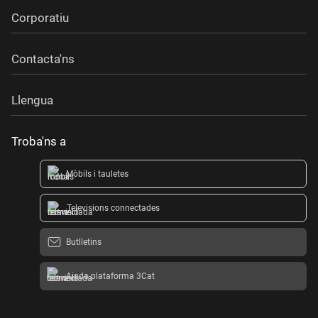
Corporatiu
Contacta'ns
Llengua
Troba'ns a
Mòbils i tauletes
Televisions connectades
Butlletins
Ajuda plataforma 3Cat