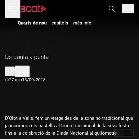
Anar
Anar
Obre
menú
a
al
de
la
contingut
navegació
navegació
Quarts de nou
capítols
més info
principal
De punta a punta
Durada:
27 min
13/09/2018
D'Olot a Valls, fem un viatge des de la zona no tradicional que
ja incorpora els castells al tronc tradicional de la seva festa
fins a la celebració de la Diada Nacional al quilòmetre zero
…
Més