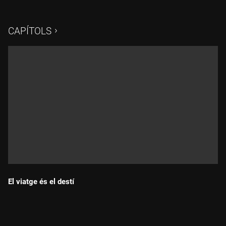
del món casteller, Valls.
CAPÍTOLS
El viatge és el destí
Durada: