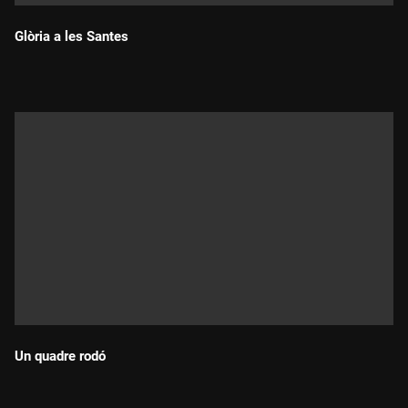
Glòria a les Santes
Durada:
Un quadre rodó
Durada: