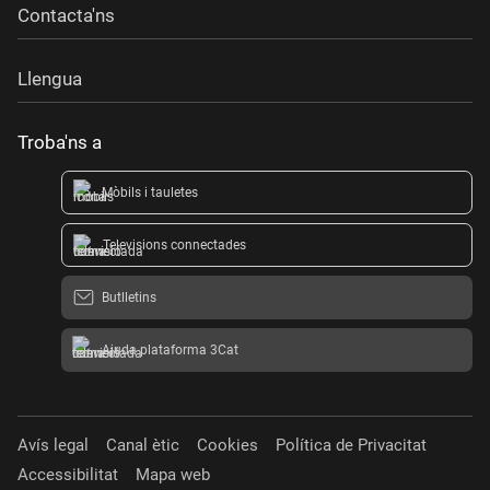
Contacta'ns
Llengua
Troba'ns a
Mòbils i tauletes
Televisions connectades
Butlletins
Ajuda plataforma 3Cat
Avís legal
Canal ètic
Cookies
Política de Privacitat
Accessibilitat
Mapa web