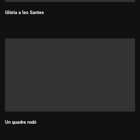
Glòria a les Santes
Durada:
Un quadre rodó
Durada: