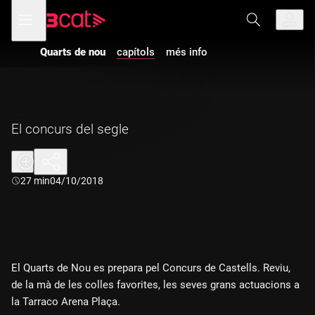
Anar
Anar
Obre
menú
a
al
de
la
contingut
navegació
navegació
Quarts de nou
capítols
més info
principal
El concurs del segle
Durada:
27 min
04/10/2018
El Quarts de Nou es prepara pel Concurs de Castells. Reviu,
de la mà de les colles favorites, les seves grans actuacions a
la Tarraco Arena Plaça.