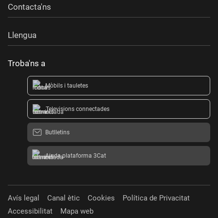
Contacta'ns
Llengua
Troba'ns a
Mòbils i tauletes
Televisions connectades
Butlletins
Ajuda plataforma 3Cat
Avís legal
Canal ètic
Cookies
Política de Privacitat
Accessibilitat
Mapa web