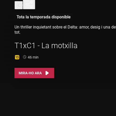
Tota la temporada disponible
Un thriller inquietant sobre el Delta: amor, desig i una d
tot.
T1xC1 - La motxilla
Durada:
46 min
MIRA-HO ARA