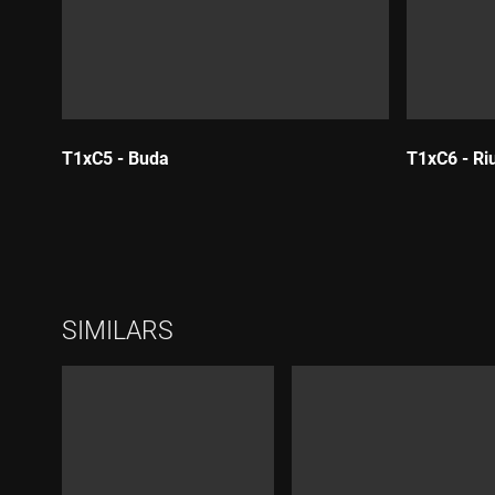
T1xC5 - Buda
T1xC6 - Ri
Durada:
Durada
SIMILARS