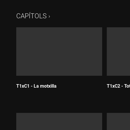
CAPÍTOLS
T1xC1 - La motxilla
T1xC2 - To
Durada:
Durada