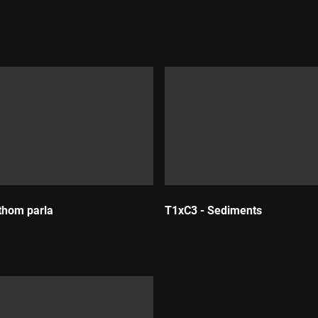
thom parla
T1xC3 - Sediments
:
Durada: