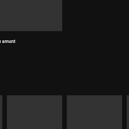
u amunt
: