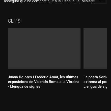
assegura que ha demanat ajut a la Fiscalia i al Ministeri
…
Més
d'Exteriors. El pare biològic, a qui ella havia denunciat per
maltractaments, la tindria retinguda a Egipte, on hauria
concertat un matrimoni amb un nen d'aquell país.
CLIPS
Juana Dolores i Frederic Amat, les últimes
La poeta Sònia M
exposicions de Valentín Roma a la Virreina
extrema al poem
- Llengua de signes
Llengua de sign
Durada:
Durada: