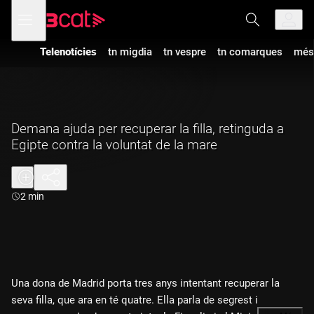
Anar
Anar
Obre
menú
a
al
de
la
contingut
navegació
navegació
Telenotícies
tn migdia
tn vespre
tn comarques
més
principal
Demana ajuda per recuperar la filla, retinguda a
Egipte contra la voluntat de la mare
Durada:
2 min
Una dona de Madrid porta tres anys intentant recuperar la
seva filla, que ara en té quatre. Ella parla de segrest i