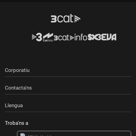
Corporatiu
Contacta'ns
Llengua
Troba'ns a