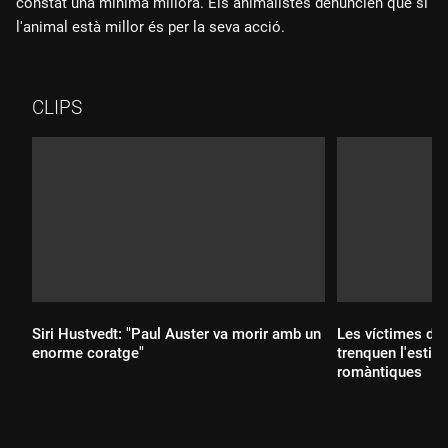
constat una mínima millora. Els animalistes denuncien que si
l'animal està millor és per la seva acció.
CLIPS
Siri Hustvedt: "Paul Auster va morir amb un
Les víctimes de 
enorme coratge"
trenquen l'estig
romàntiques