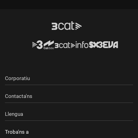
Durada:
Durada:
Corporatiu
Contacta'ns
Llengua
Troba'ns a