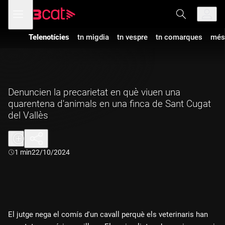
Anar
Anar
Obre
menú
a
al
de
la
contingut
navegació
navegació
Telenotícies
tn migdia
tn vespre
tn comarques
més
principal
Denuncien la precarietat en què viuen una
quarentena d'animals en una finca de Sant Cugat
del Vallès
Durada:
1 min
22/10/2024
El jutge nega el comís d'un cavall perquè els veterinaris han