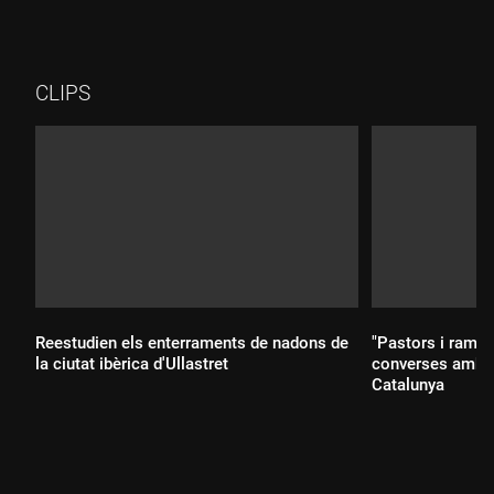
CLIPS
Reestudien els enterraments de nadons de
"Pastors i ramats
la ciutat ibèrica d'Ullastret
converses amb di
Catalunya
Durada:
Durada: