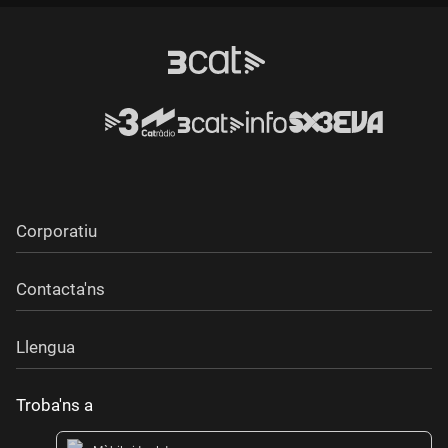
Corporatiu
Contacta'ns
Llengua
Troba'ns a