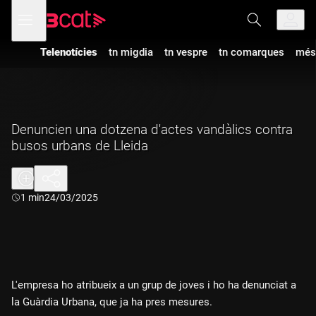
Anar
Anar
Obre
menú
a
al
de
la
contingut
navegació
navegació
Telenotícies
tn migdia
tn vespre
tn comarques
més
principal
Denuncien una dotzena d'actes vandàlics contra
busos urbans de Lleida
Durada:
1 min
24/03/2025
L'empresa ho atribueix a un grup de joves i ho ha denunciat a
la Guàrdia Urbana, que ja ha pres mesures.