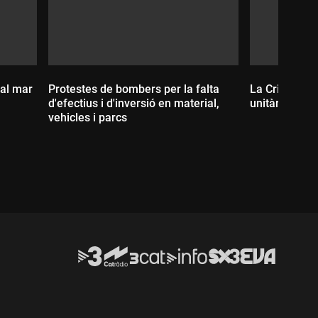
 al mar
Protestes de bombers per la falta
La Crida i el 
d'efectius i d'inversió en material,
unitàries
vehicles i parcs
Durada:
Durada: