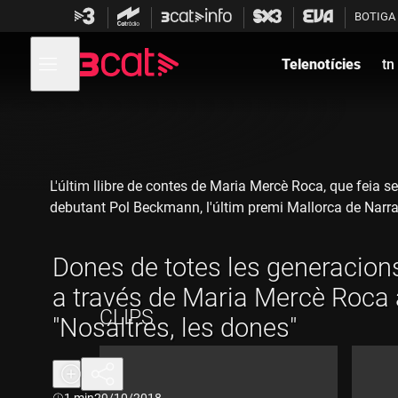
Anar
Anar
BOTIGA
a
al
la
contingut
Obre
navegació
menú
Telenotícies
tn
de
principal
navegació
L'últim llibre de contes de Maria Mercè Roca, que feia se
debutant Pol Beckmann, l'últim premi Mallorca de Narra
Dones de totes les generacion
a través de Maria Mercè Roca 
CLIPS
"Nosaltres, les dones"
Durada:
1 min
29/10/2018