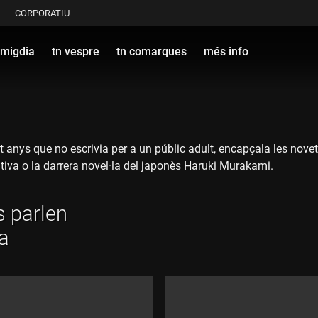
CORPORATIU
 migdia
tn vespre
tn comarques
més info
t anys que no escrivia per a un públic adult, encapçala les novet
tiva o la darrera novel·la del japonès Haruki Murakami.
s parlen
a