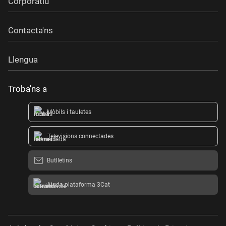
Corporatiu
Contacta'ns
Llengua
Troba'ns a
Mòbils i tauletes
Televisions connectades
Butlletins
Ajuda plataforma 3Cat