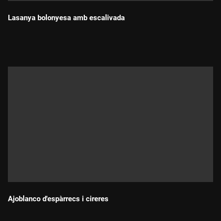
Lasanya bolonyesa amb escalivada
Durada:
Ajoblanco d'espàrrecs i cireres
Durada: