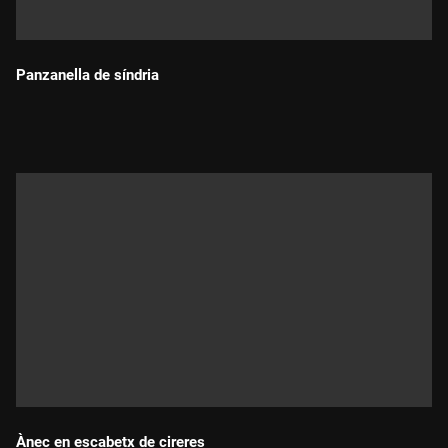
Panzanella de síndria
Durada:
Ànec en escabetx de cireres