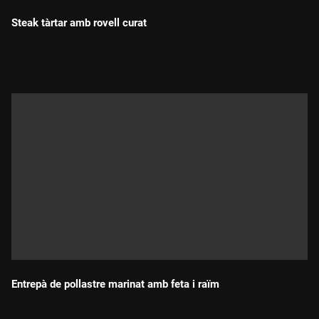
Steak tàrtar amb rovell curat
Durada:
Entrepà de pollastre marinat amb feta i raïm
Durada: