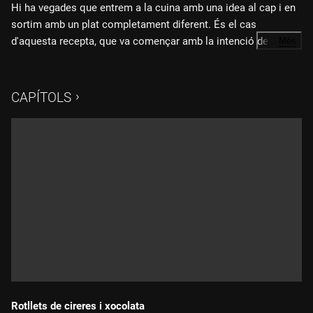
Hi ha vegades que entrem a la cuina amb una idea al cap i en
sortim amb un plat completament diferent. És el cas
d'aquesta recepta, que va començar amb la intenció de fer
…
Més
unes fajitas, però que ha acabat convertint-se en un durum de
pollastre.
CAPÍTOLS
Rotllets de cireres i xocolata