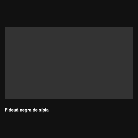
Durada:
Fideuà negra de sípia
Durada: