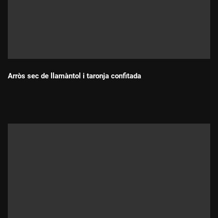
Arròs sec de llamàntol i taronja confitada
Durada: