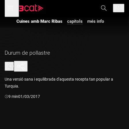
Anar
Anar
Obre
menú
a
al
de
la
contingut
navegació
navegació
Cuines amb Marc Ribas
capítols
més info
principal
Durum de pollastre
Una versió sana i equilibrada d'aquesta recepta tan popular a
Turquia.
Durada:
9 min
01/03/2017