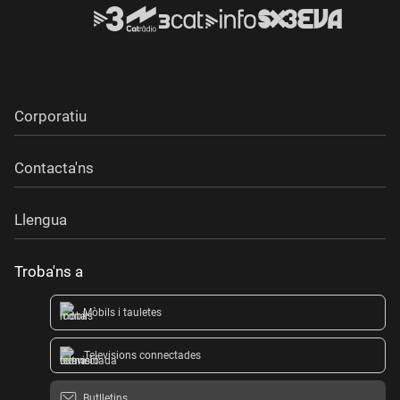
Corporatiu
Contacta'ns
Llengua
Troba'ns a
Mòbils i tauletes
Televisions connectades
Butlletins