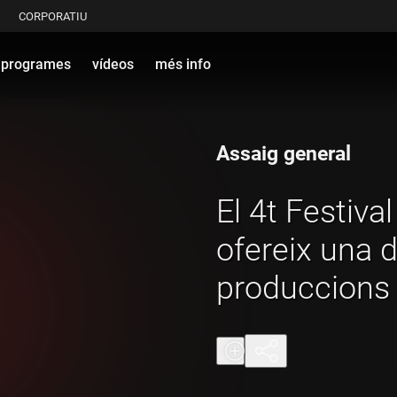
CORPORATIU
programes
vídeos
més info
Assaig general
El 4t Festiva
ofereix una 
produccions 
emblemàtics