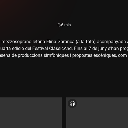
Durada:
6 min
la mezzosoprano letona Elina Garanca (a la foto) acompanyada 
uarta edició del Festival ClàssicAnd. Fins al 7 de juny s'han pr
esena de produccions simfòniques i propostes escèniques, com 
nt cultural. Hi coincideixen la direcció del certamen i el minist
at.