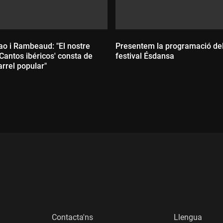
ao i Rambeaud: "El nostre
Presentem la programació de
Cantos ibéricos' consta de
festival Ésdansa
rrel popular"
Durada:
:
Contacta'ns
Llengua