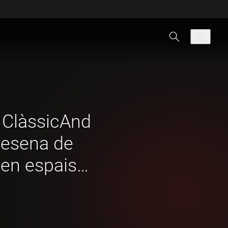
l ClàssicAnd
desena de
en espais
 d'Andorra