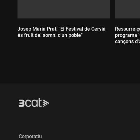
Josep Maria Prat: "El Festival de Cervià
Ressurreiç
és fruit del somni d'un poble"
programa '
cançons d'a
Durada:
Durada
Corporatiu