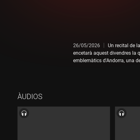
26/05/2026
Un recital de 
encetarà aquest divendres la q
emblemàtics d'Andorra, una d
posicionar el país com a refere
Jordi Torres, amb qui hem parl
ÀUDIOS