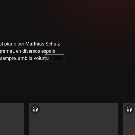
al piano per Matthias Schulz
ogramat, en diversos espais
sempre, amb la voluntat de
…
Més
re andorrà de Turisme i Comerç,