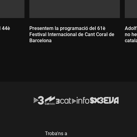
l 44è
Presentem la programació del 61è
Adolf
Festival Internacional de Cant Coral de
no he
Barcelona
catal
Durada:
D
Troba'ns a