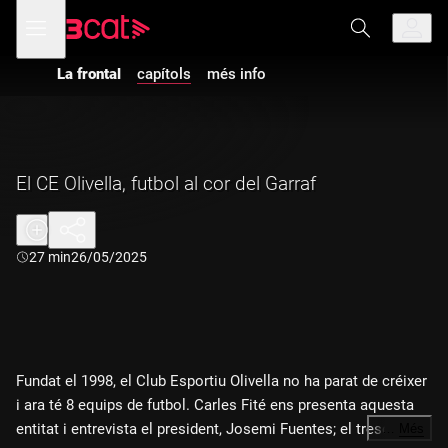
Anar
Anar
Obre
menú
a
al
de
la
contingut
navegació
navegació
La frontal
capítols
més info
principal
El CE Olivella, futbol al cor del Garraf
Durada:
27 min
26/05/2025
Fundat el 1998, el Club Esportiu Olivella no ha parat de créixer
i ara té 8 equips de futbol. Carles Fité ens presenta aquesta
entitat i entrevista el president, Josemi Fuentes; el tresorer,
…
Més