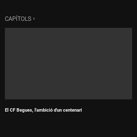
Quique Sevilla; i el jugador i entrenador de la base, Víctor
Olmedo. També us oferim els resums dels partits més
destacats del cap de setmana.
CAPÍTOLS
El CF Begues, l'ambició d'un centenari
Durada: