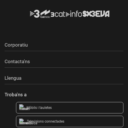
Corporatiu
Contacta'ns
Llengua
Troba'ns a
Mòbils i tauletes
Televisions connectades