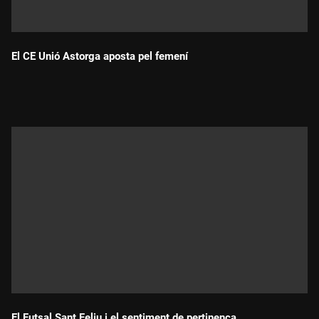
El CE Unió Astorga aposta pel femení
Durada:
El Futsal Sant Feliu i el sentiment de pertinença