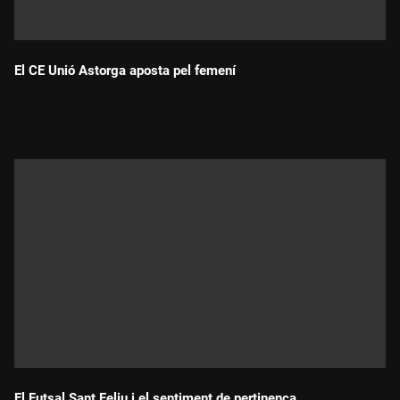
El CE Unió Astorga aposta pel femení
Durada:
El Futsal Sant Feliu i el sentiment de pertinença