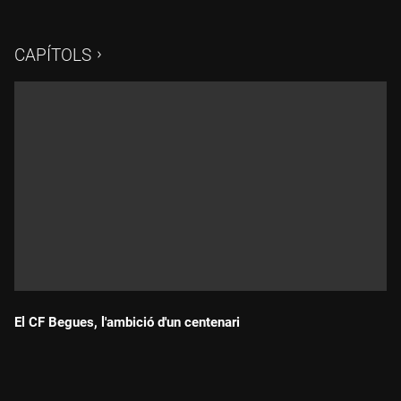
d'entrenament. Carles Fité entrevista el president del CF Sant
Pere Nord, Ramon Moya, que ja acumula 20 anys sota la
direcció del club; el coordinador esportiu, Roberto Cuenda; i la
CAPÍTOLS
secretària, Cristina Gutiérrez, que va arribar de la mà del seu
fill quan l'acompanyava als entrenaments. També podeu
gaudir dels resums i gols de la jornada de la Primera, Segona i
Tercera Federació, tant masculina com femenina, la Lliga Elit i
la Primera Catalana.
El CF Begues, l'ambició d'un centenari
Durada: