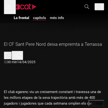
Anar
Anar
Obre
menú
a
al
de
la
contingut
navegació
navegació
La frontal
capítols
més info
principal
El CF Sant Pere Nord deixa empremta a Terrassa
Durada:
30 min
14/04/2025
El club egarenc viu un creixement constant i travessa una de
les millors etapes de la seva trajectòria amb més de 400
jugadors i jugadores que cada setmana omplen els camps
…
Més