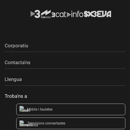
Corporatiu
Contacta'ns
Llengua
Troba'ns a
Mòbils i tauletes
Televisions connectades