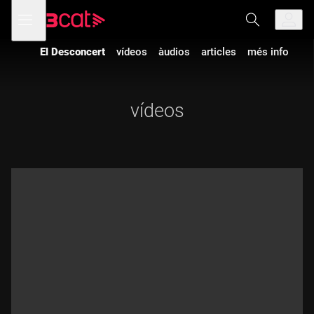
Anar
Anar
Obre
menú
a
al
de
la
contingut
navegació
navegació
El Desconcert
vídeos
àudios
articles
més info
principal
vídeos