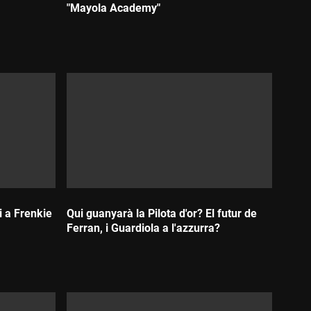
"Mayola Academy"
Durada:
i a Frenkie
Qui guanyarà la Pilota d'or? El futur de
Ferran, i Guardiola a l'azzurra?
Durada: