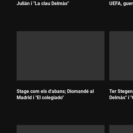
Julián i "La clau Delmàs"
UEFA, guerr
Durada:
Durada:
Stage com els d'abans; Diomandé al
Ter Stegen,
Madrid i "El colegiado"
Delmàs" i "
Durada:
Durada: