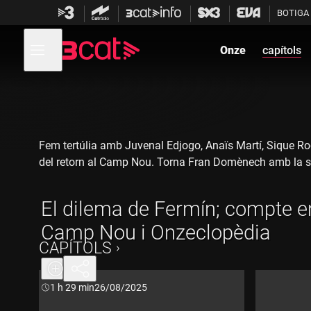
Anar
Anar
BOTIGA
a
al
la
contingut
Obre
navegació
menú
Onze
capítols
de
principal
navegació
Fem tertúlia amb Juvenal Edjogo, Anaïs Martí, Sique Rod
del retorn al Camp Nou. Torna Fran Domènech amb la s
El dilema de Fermín; compte e
Camp Nou i Onzeclopèdia
CAPÍTOLS
Durada:
1 h 29 min
26/08/2025