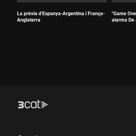
La prèvia d'Espanya-Argentina i França-
"Game Over
Anglaterra
alarma De
Durada:
Durada: