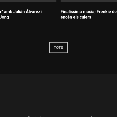
" amb Julián Álvarez i
Finalíssima masia; Frenkie d
 Jong
encén els culers
Durada:
TOTS