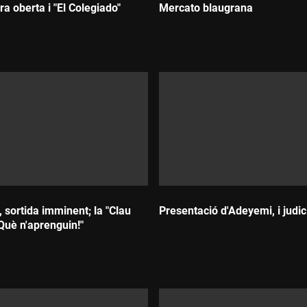
a oberta i "El Colegiado"
Mercato blaugrana
Durada:
 sortida imminent; la "Clau
Presentació d'Adeyemi, i judic
Què n'aprenguin!"
Durada: