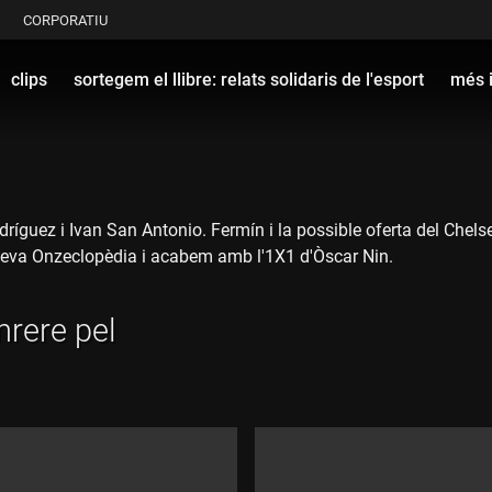
CORPORATIU
clips
sortegem el llibre: relats solidaris de l'esport
més 
ríguez i Ivan San Antonio. Fermín i la possible oferta del Chels
eva Onzeclopèdia i acabem amb l'1X1 d'Òscar Nin.
nrere pel