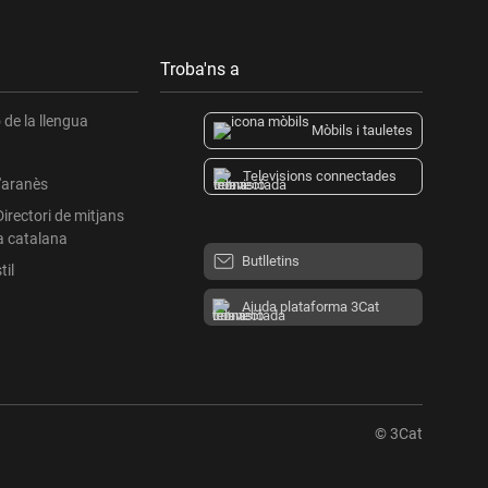
Troba'ns a
de la llengua
Mòbils i tauletes
Televisions connectades
l'aranès
Directori de mitjans
a catalana
Butlletins
til
Ajuda plataforma 3Cat
© 3Cat