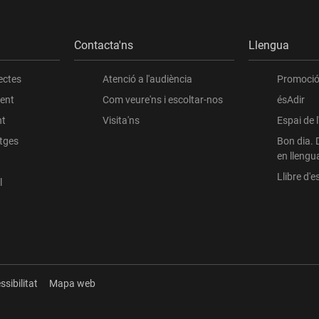
Contacta'ns
Llengua
ectes
Atenció a l'audiència
Promoció 
ient
Com veure'ns i escoltar-nos
ésAdir
nt
Visita'ns
Espai de 
atges
Bon dia. 
en llengu
Llibre d'es
l
ssibilitat
Mapa web