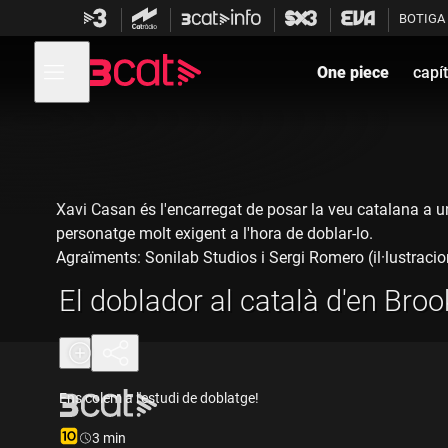
Anar
Anar
BOTIGA
a
al
la
contingut
Obre
navegació
menú
One piece
capít
de
principal
navegació
Xavi Casan és l'encarregat de posar la veu catalana a u
personatge molt exigent a l'hora de doblar-lo.
Agraïments: Sonilab Studios i Sergi Romero (il·lustracio
El doblador al català d'en Broo
Ens colem a l'estudi de doblatge!
Durada:
3 min