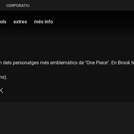
CORPORATIU
ols
extres
més info
n dels personatges més emblemàtics de "One Piece". En Brook té 
ns).
k