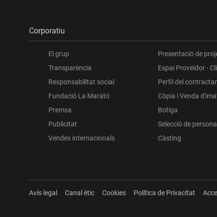
Corporatiu
El grup
Presentació de proj
Transparència
Espai Proveïdor - Cl
Responsabilitat social
Perfil del contracta
Fundació La Marató
Còpia i Venda d'im
Premsa
Botiga
Publicitat
Selecció de persona
Vendes internacionals
Càsting
Avís legal
Canal ètic
Cookies
Política de Privacitat
Acce