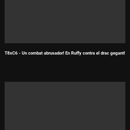
T8xC6 - Un combat abrusador! En Ruffy contra el drac gegant!
Durada: