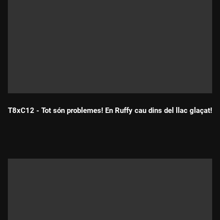
T8xC12 - Tot són problemes! En Ruffy cau dins del llac glaçat!
Durada: