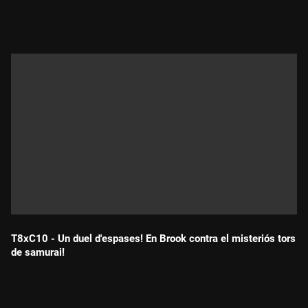
Durada:
T8xC10 - Un duel d'espases! En Brook contra el misteriós tors
de samurai!
Durada: