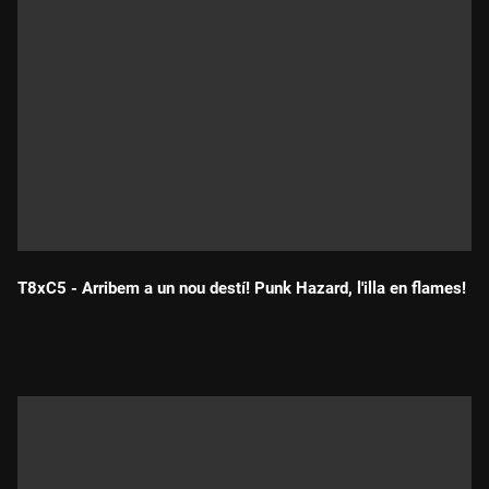
T8xC5 - Arribem a un nou destí! Punk Hazard, l'illa en flames!
Durada: