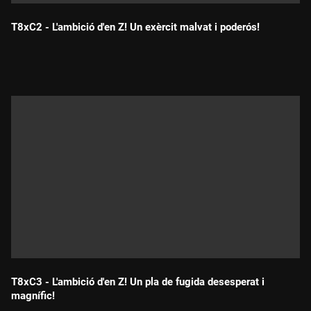
T8xC2 - L'ambició d'en Z! Un exèrcit malvat i poderós!
Durada:
T8xC3 - L'ambició d'en Z! Un pla de fugida desesperat i
magnífic!