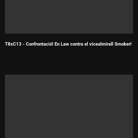
T8xC13 - Confrontació! En Law contra el vicealmirall Smoker!
Durada: