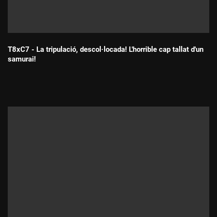
T8xC7 - La tripulació, descol·locada! L'horrible cap tallat d'un
samurai!
Durada: