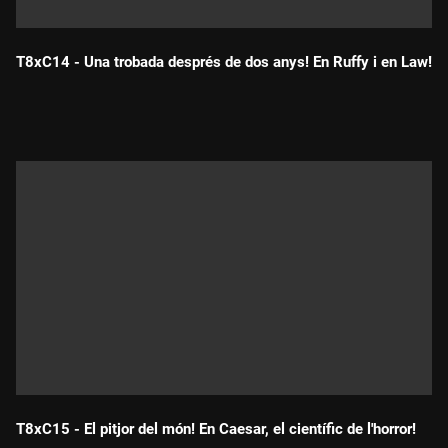
T8xC14 - Una trobada després de dos anys! En Ruffy i en Law!
Durada:
T8xC15 - El pitjor del món! En Caesar, el científic de l'horror!