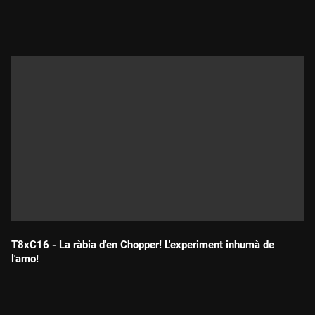
Durada:
T8xC16 - La ràbia d'en Chopper! L'experiment inhumà de
l'amo!
Durada: