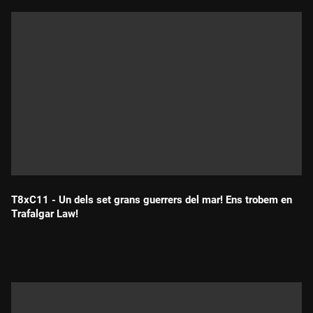
T8xC11 - Un dels set grans guerrers del mar! Ens trobem en
Trafalgar Law!
Durada: