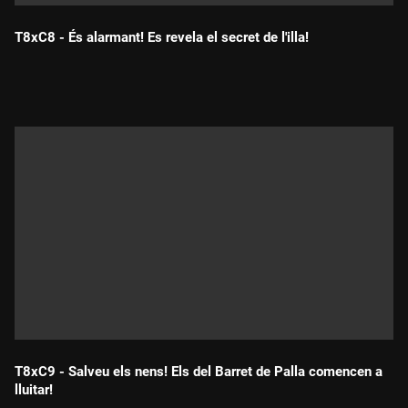
T8xC8 - És alarmant! Es revela el secret de l'illa!
Durada:
T8xC9 - Salveu els nens! Els del Barret de Palla comencen a
lluitar!