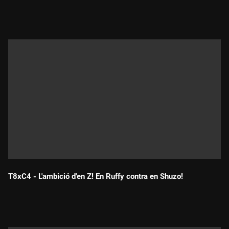
Durada:
T8xC4 - L'ambició d'en Z! En Ruffy contra en Shuzo!
Durada: