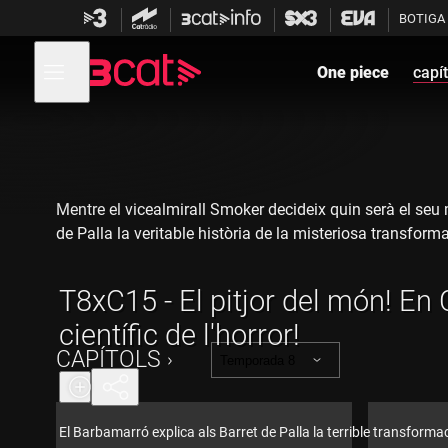
Anar
Anar
BOTIGA
a
al
la
contingut
Obre
navegació
menú
One piece
capít
de
principal
navegació
Mentre el vicealmirall Smoker decideix quin serà el seu m
de Palla la veritable història de la misteriosa transforma
T8xC15 - El pitjor del món! En 
científic de l'horror!
CAPÍTOLS
Temporada 8
El Barbamarró explica als Barret de Palla la terrible transformació