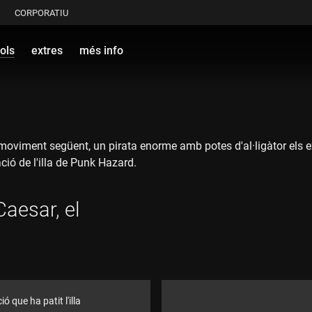
CORPORATIU
ols
extres
més info
oviment següent, un pirata enorme amb potes d'al·ligàtor els expl
ció de l'illa de Punk Hazard.
Caesar, el
 que ha patit l'illa