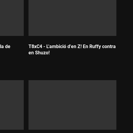
la de
T8xC4 - L'ambició d'en Z! En Ruffy contra
en Shuzo!
Durada: