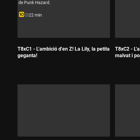
de Punk Hazard.
Durada:
22 min
T8xC1 - L'ambició d'en Z! La Lily, la petita
T8xC2 - L'a
geganta!
malvat i p
Durada:
Durada