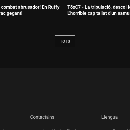
 combat abrusador! En Ruffy
T8xC7 - La tripulació, descol·
rac gegant!
L'horrible cap tallat d'un samu
:
Durada:
TOTS
Contacta'ns
Llengua