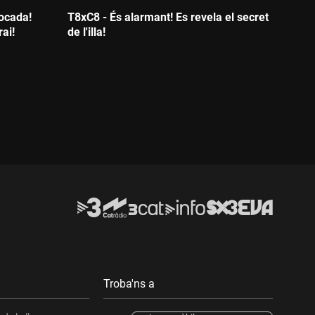
locada!
T8xC8 - És alarmant! Es revela el secret
rai!
de l'illa!
Durada:
Troba'ns a