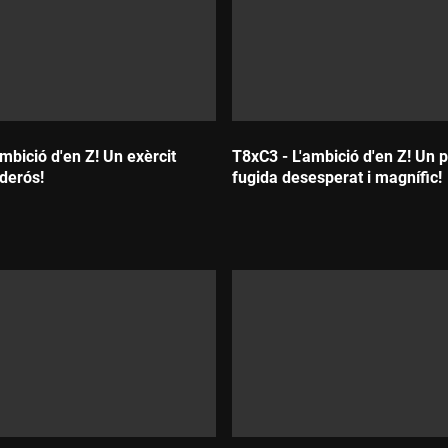
mbició d'en Z! Un exèrcit
T8xC3 - L'ambició d'en Z! Un p
oderós!
fugida desesperat i magnífic!
:
Durada: