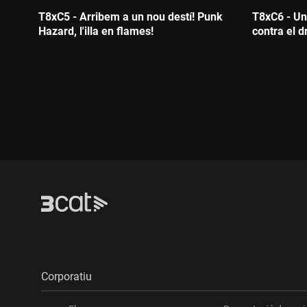
T8xC5 - Arribem a un nou destí! Punk
T8xC6 - Un
Hazard, l'illa en flames!
contra el d
Durada:
Durada
Corporatiu